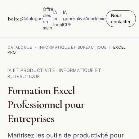
Offre
IA
IA
clés
Nous
Boite2
Catalogue
en
générative
Académie
en
contacter
local
CPF
main
CATALOGUE
›
INFORMATIQUE ET BUREAUTIQUE
›
EXCEL
PRO
IA ET PRODUCTIVITÉ
·
INFORMATIQUE ET
BUREAUTIQUE
Formation Excel
Professionnel pour
Entreprises
Maîtrisez les outils de productivité pour