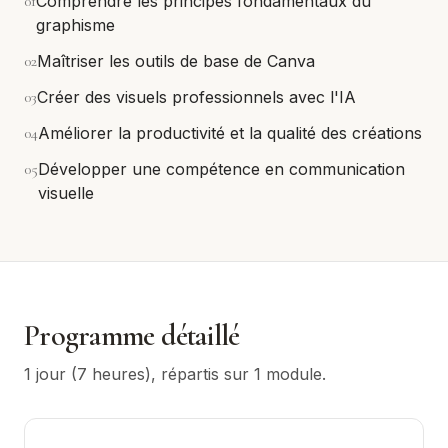
0
1
Comprendre les principes fondamentaux du
graphisme
0
2
Maîtriser les outils de base de Canva
0
3
Créer des visuels professionnels avec l'IA
0
4
Améliorer la productivité et la qualité des créations
0
5
Développer une compétence en communication
visuelle
Programme détaillé
1 jour (7 heures)
, répartis sur
1
module
.