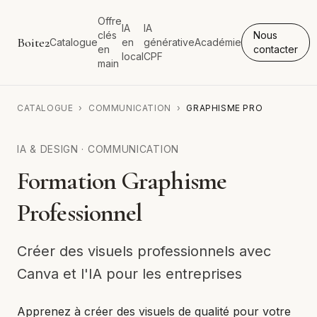
Offre
IA
IA
clés
Nous
Boite2
Catalogue
en
générative
Académie
en
contacter
local
CPF
main
CATALOGUE
›
COMMUNICATION
›
GRAPHISME PRO
IA & DESIGN
·
COMMUNICATION
Formation Graphisme
Professionnel
Créer des visuels professionnels avec
Canva et l'IA pour les entreprises
Apprenez à créer des visuels de qualité pour votre